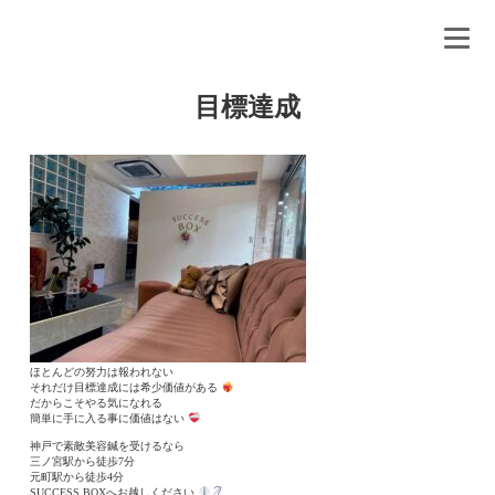
目標達成
FullSizeRender
ほとんどの努力は報われない
それだけ目標達成には希少価値がある
だからこそやる気になれる
簡単に手に入る事に価値はない
神戸で素敵美容鍼を受けるなら
三ノ宮駅から徒歩7分
元町駅から徒歩4分
SUCCESS BOXへお越しください