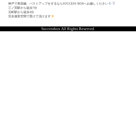
神戸で美容鍼、バストアップをするならSUCCESS BOXへお越しください
三ノ宮駅から徒歩7分
元町駅から徒歩4分
完全個室空間で受けて頂けます
Successbox All Rights Reserved.