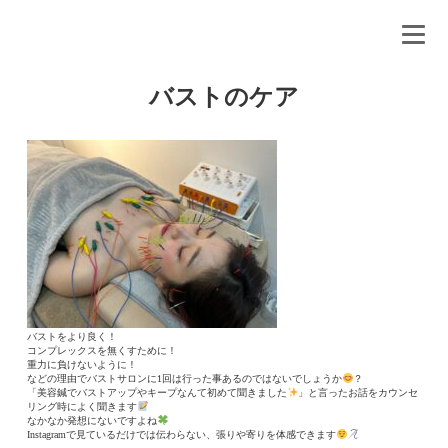
バストのケア
バストをより良く！
コンプレックスを無くすために！
重力に負けないように！
などの理由でバストサロンに1回は行った事あるのではないでしょうか
？
「美容鍼でバストアップやキープなんて初めて聞きました
」と言ったお話をカウンセ
リング時によく聞きます
なかなか発想にないですよね
Instagramで見ているだけでは伝わらない、張りや寄りを体感できます