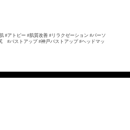
 #アトピー #肌質改善 #リラクゼーション #パーソ
尻 #バストアップ #神戸バストアップ #ヘッドマッ