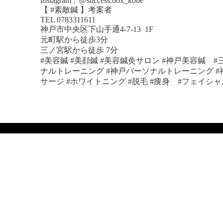
Instagram :
@success.box_kobe
【 #素敵鍼 】考案者
TEL 0783311611
神戸市中央区下山手通4-7-13
1F
元町駅から徒歩3分
三ノ宮駅から徒歩 7分
#美容鍼 #美顔鍼 #美容鍼灸サロン #神戸美容鍼 #
ナルトレーニング #神戸パーソナルトレーニング #神
サージ #ホワイトニング #脱毛 #痩身 #フェイシ