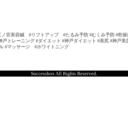
三ノ宮美容鍼 #リフトアップ #たるみ予防 #むくみ予防 #乾燥肌
戸トレーニング #ダイエット #神戸ダイエット #美尻 #神戸美
ャル #マッサージ #ホワイトニング
Successbox All Rights Reserved.