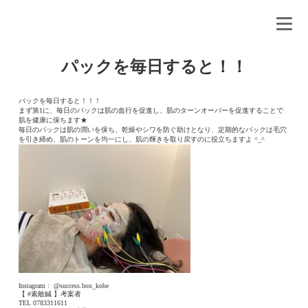
パックを毎日すると！！
パックを毎日すると！！！
まず第1に、毎日のパックは肌の血行を促進し、肌のターンオーバーを促進することで
肌を健康に保ちます★
毎日のパックは肌の潤いを保ち、乾燥やシワを防ぐ助けとなり、定期的なパックは毛穴
を引き締め、肌のトーンを均一にし、肌の輝きを取り戻すのに役立ちますよ ^_^
Instagram :
@success.box_kobe
【 #素敵鍼 】考案者
TEL 0783311611