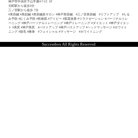
神戸市中央区下山手通4-7-13
1F
元町駅から徒歩3分
三ノ宮駅から徒歩 7分
#美容鍼 #美顔鍼 #美容鍼灸サロン #神戸美容鍼 #三ノ宮美容鍼 #リフトアップ #たる
み予防 #むくみ予防 #乾燥肌 #アトピー #肌質改善 #リラクゼーション #パーソナルトレ
ーニング #神戸パーソナルトレーニング #神戸トレーニング #ダイエット #神戸ダイエッ
ト #美尻 #神戸美尻 #バストアップ #神戸バストアップ #ヘッドマッサージ #ホワイト
ニング #脱毛 #痩身 #フェイシャル #マッサージ #ホワイトニング
Successbox All Rights Reserved.