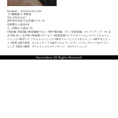
Instagram :
@success.box_kobe
【 #素敵鍼 】考案者
TEL 0783311611
神戸市中央区下山手通4-7-13
1F
元町駅から徒歩3分
三ノ宮駅から徒歩 7分
#美容鍼 #美顔鍼 #美容鍼灸サロン #神戸美容鍼 #三ノ宮美容鍼 #リフトアップ #たる
み予防 #むくみ予防 #乾燥肌 #アトピー #肌質改善 #リラクゼーション #パーソナルトレ
ーニング #神戸パーソナルトレーニング #神戸トレーニング #ダイエット #神戸ダイエッ
ト #美尻 #神戸美尻 #バストアップ #神戸バストアップ #ヘッドマッサージ #ホワイト
ニング #脱毛 #痩身 #フェイシャル #マッサージ #ホワイトニング
Successbox All Rights Reserved.