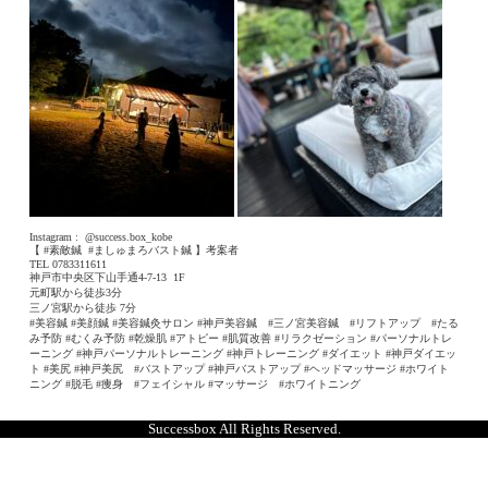
Instagram :
@success.box_kobe
【 #素敵鍼
#ましゅまろバスト鍼 】考案者
TEL 0783311611
神戸市中央区下山手通4-7-13
1F
元町駅から徒歩3分
三ノ宮駅から徒歩 7分
#美容鍼 #美顔鍼 #美容鍼灸サロン #神戸美容鍼 #三ノ宮美容鍼 #リフトアップ #たる
み予防 #むくみ予防 #乾燥肌 #アトピー #肌質改善 #リラクゼーション #パーソナルトレ
ーニング #神戸パーソナルトレーニング #神戸トレーニング #ダイエット #神戸ダイエッ
ト #美尻 #神戸美尻 #バストアップ #神戸バストアップ #ヘッドマッサージ #ホワイト
ニング #脱毛 #痩身 #フェイシャル #マッサージ #ホワイトニング
Successbox All Rights Reserved.